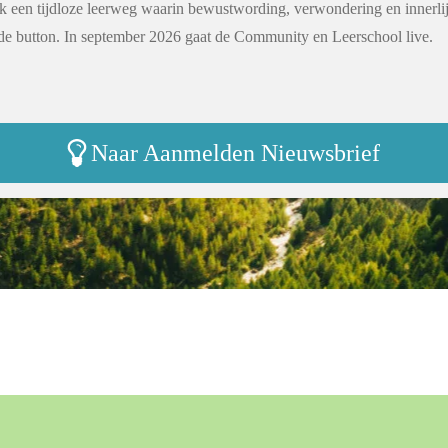
 een tijdloze leerweg waarin bewustwording, verwondering en innerlijke
de button. In september 2026 gaat de Community en Leerschool live.
Naar Aanmelden Nieuwsbrief