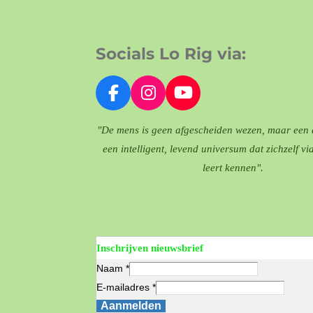
Socials Lo Rig via:
F
I
Y
a
n
o
"De mens is geen afgescheiden wezen, maar een 
c
s
u
e
t
T
een intelligent, levend universum dat zichzelf vi
b
a
u
leert kennen".
o
g
b
o
r
e
k
a
m
Inschrijven nieuwsbrief
Naam *
E-mailadres *
Aanmelden